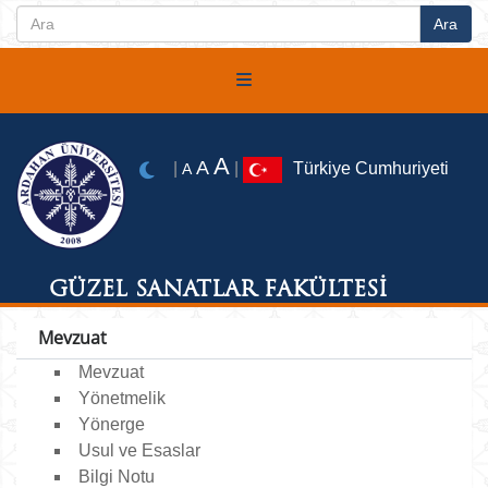
A
A
|
|
Türkiye Cumhuriyeti
A
GÜZEL SANATLAR FAKÜLTESİ
Mevzuat
Mevzuat
Yönetmelik
Yönerge
Usul ve Esaslar
Bilgi Notu