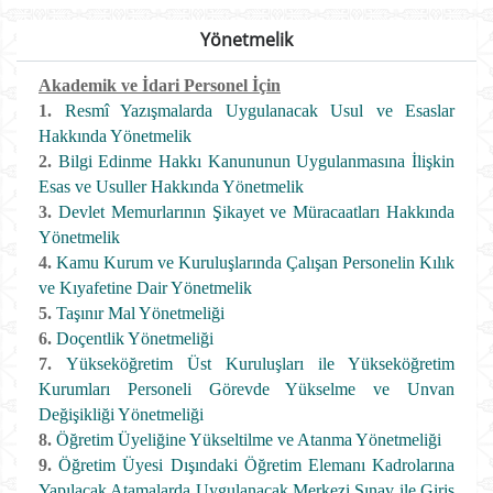
Yönetmelik
Akademik ve İdari Personel İçin
1.
Resmî Yazışmalarda Uygulanacak Usul ve Esaslar
Hakkında Yönetmelik
2.
Bilgi Edinme Hakkı Kanununun Uygulanmasına İlişkin
Esas ve Usuller Hakkında Yönetmelik
3.
Devlet Memurlarının Şikayet ve Müracaatları Hakkında
Yönetmelik
4.
Kamu Kurum ve Kuruluşlarında Çalışan Personelin Kılık
ve Kıyafetine Dair Yönetmelik
5.
Taşınır Mal Yönetmeliği
6.
Doçentlik Yönetmeliği
7.
Yükseköğretim Üst Kuruluşları ile Yükseköğretim
Kurumları Personeli Görevde Yükselme ve Unvan
Değişikliği Yönetmeliği
8.
Öğretim Üyeliğine Yükseltilme ve Atanma Yönetmeliği
9.
Öğretim Üyesi Dışındaki Öğretim Elemanı Kadrolarına
Yapılacak Atamalarda Uygulanacak Merkezi Sınav ile Giriş