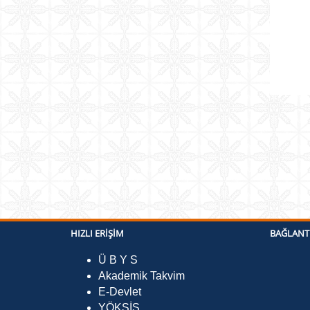
HIZLI ERIŞIM
BAĞLANT
Ü B Y S
Akademik Takvim
E-Devlet
YÖKSİS