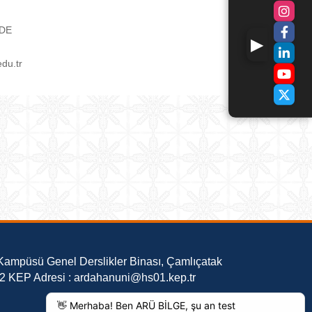
ADE
du.tr
Kampüsü Genel Derslikler Binası, Çamlıçatak
02 KEP Adresi : ardahanuni@hs01.kep.tr