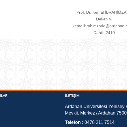
Prof. Dr. Kemal İBRAHİMZ
Dekan V.
kemalibrahimzade@ardahan.e
Dahili: 2410
ILAR
İLETIŞIM
Ardahan Üniversitesi Yenisey 
Mevkii, Merkez / Ardahan 750
Telefon :
0478 211 7514