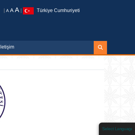
A
A
|
|
Türkiye Cumhuriyeti
A
İletişim
Select Language