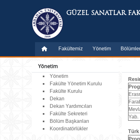
GÜZEL SANATLAR FAK
Fakültemiz
Yönetim
Bölümle
Yönetim
Yönetim
Resi
Fakülte Yönetim Kurulu
Pro
Fakülte Kurulu
Eras
Dekan
Fara
Dekan Yardımcıları
Mevl
Fakülte Sekreteri
Yab. 
Bölüm Başkanları
Koordinatörlükler
Türk
Pro