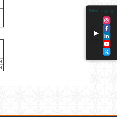
Select Language
N
N