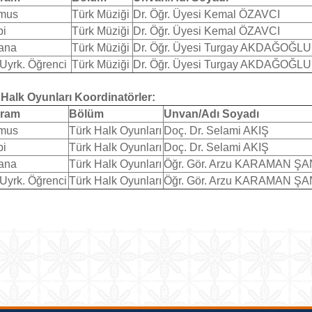
mus
Türk Müziği
Dr. Öğr. Üyesi Kemal ÖZAVCI
bi
Türk Müziği
Dr. Öğr. Üyesi Kemal ÖZAVCI
ana
Türk Müziği
Dr. Öğr. Üyesi Turgay AKDAĞOĞLU
Uyrk. Öğrenci
Türk Müziği
Dr. Öğr. Üyesi Turgay AKDAĞOĞLU
Halk Oyunları Koordinatörler:
gram
Bölüm
Unvan/Adı Soyadı
mus
Türk Halk Oyunları
Doç. Dr. Selami AKIŞ
bi
Türk Halk Oyunları
Doç. Dr. Selami AKIŞ
ana
Türk Halk Oyunları
Öğr. Gör. Arzu KARAMAN ŞA
Uyrk. Öğrenci
Türk Halk Oyunları
Öğr. Gör. Arzu KARAMAN ŞA