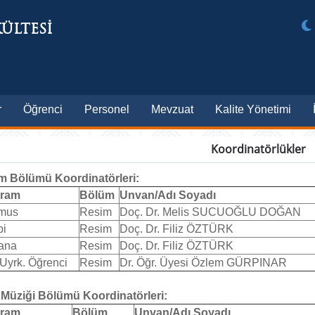
ÜLTESİ
r
Öğrenci
Personel
Mevzuat
Kalite Yönetimi
Koordinatörlükler
m Bölümü Koordinatörleri:
gram
Bölüm
Unvan/Adı Soyadı
mus
Resim
Doç. Dr. Melis SUCUOĞLU DOĞAN
bi
Resim
Doç. Dr. Filiz ÖZTÜRK
ana
Resim
Doç. Dr. Filiz ÖZTÜRK
Uyrk. Öğrenci
Resim
Dr. Öğr. Üyesi Özlem GÜRPINAR
 Müziği Bölümü
Koordinatörleri:
gram
Bölüm
Unvan/Adı Soyadı