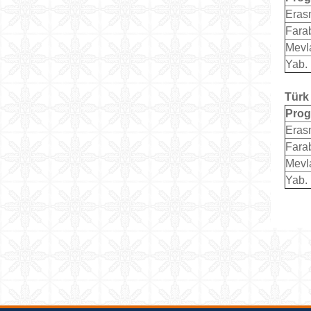
Eras
Fara
Mevl
Yab. 
Türk 
Pro
Eras
Fara
Mevl
Yab. 