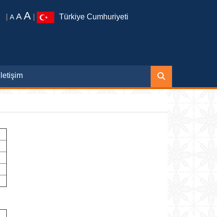
A
A
|
|
Türkiye Cumhuriyeti
A
İletişim